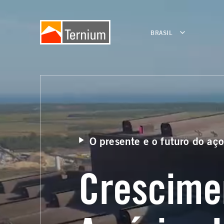
BRASIL
O presente e o futuro do aç
Crescime