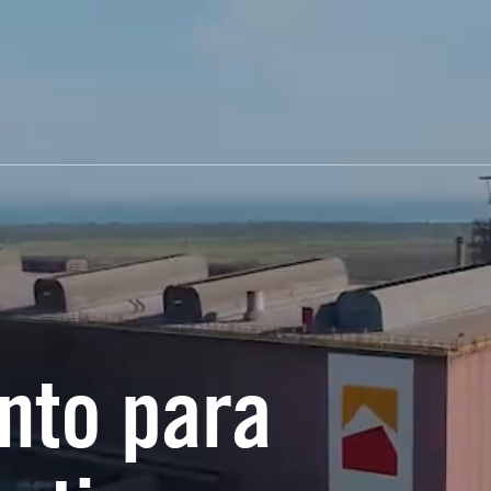
o
nto para