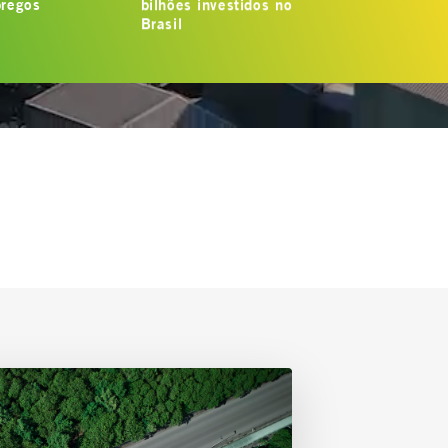
regos
bilhões investidos no
Brasil