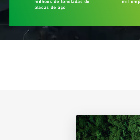
milhões de toneladas de
mil emp
placas de aço