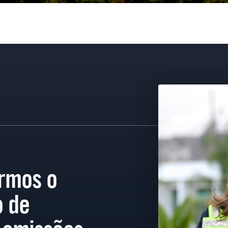
irmos o
 de