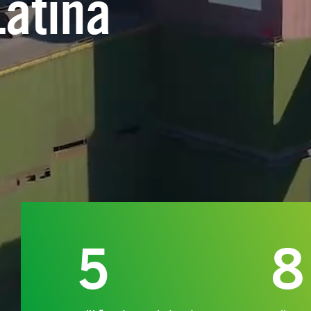
atina
5
8