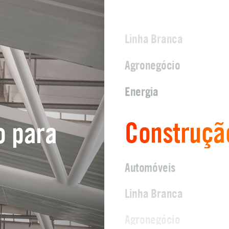
Linha Branca
Agronegócio
Energia
Construção
o para
Automóveis
Linha Branca
Agronegócio