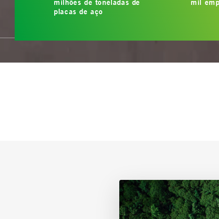
milhões de toneladas de
mil emp
placas de aço