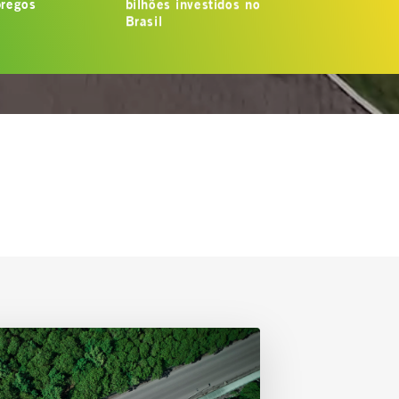
regos
bilhões investidos no
Brasil