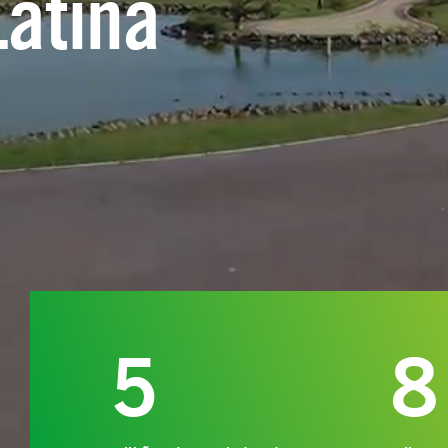
atina
5
8