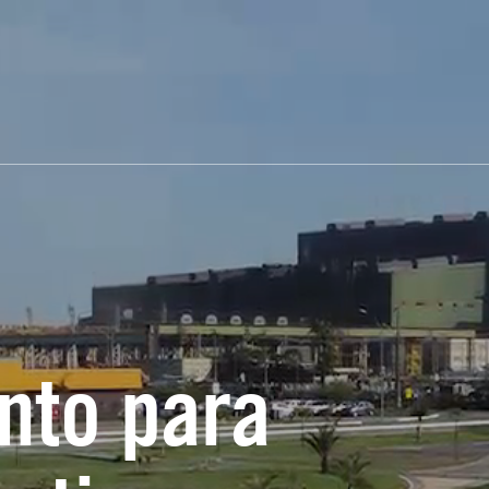
o
nto para