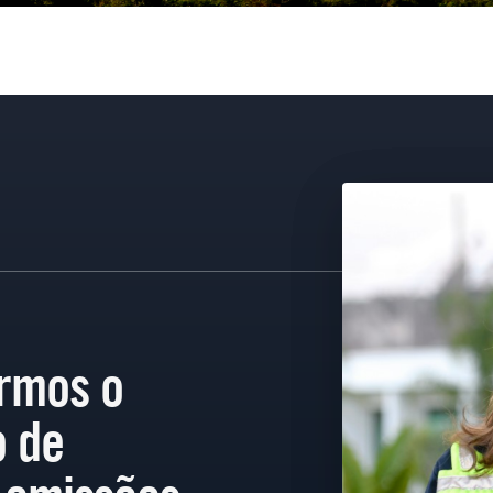
irmos o
 de