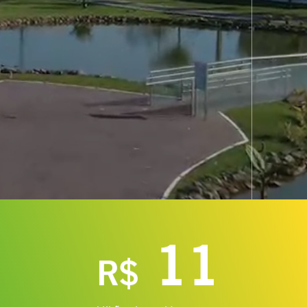
11
R$