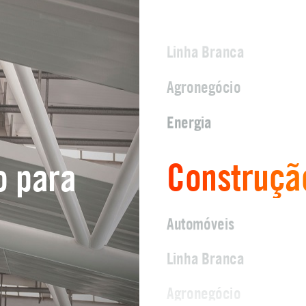
Linha Branca
Agronegócio
Energia
Construção
o para
Automóveis
Linha Branca
Agronegócio