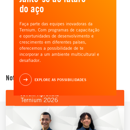
do aço
Faça parte das equipes inovadoras da
Ternium. Com programas de capacitação
e oportunidades de desenvolvimento e
crescimento em diferentes países,
oferecemos a possibilidade de te
incorporar a um ambiente multicultural e
desafiador.
Notícias
EXPLORE AS POSSIBILIDADES