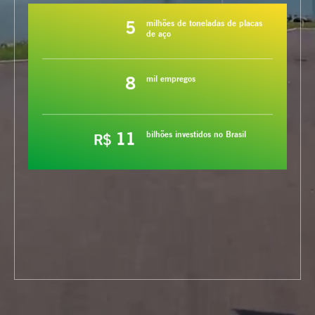
5
milhões de toneladas de placas
de aço
8
mil empregos
11
bilhões investidos no Brasil
R$