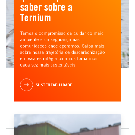
saber sobre a
Ternium
Temos o compromisso de cuidar do meio
ambiente e da segurança nas
comunidades onde operamos. Saiba mais
sobre nossa trajetória de descarbonização
e nossa estratégia para nos tornarmos
cada vez mais sustentáveis.
SUSTENTABILIDADE