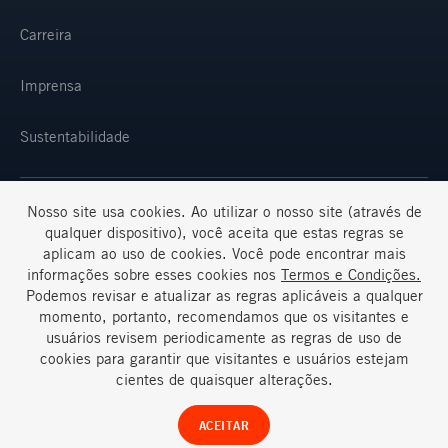
Carreira
Imprensa
Sustentabilidade
Nosso site usa cookies. Ao utilizar o nosso site (através de
SELECIONE SUA REGIÃO E IDIOMA
qualquer dispositivo), você aceita que estas regras se
aplicam ao uso de cookies. Você pode encontrar mais
informações sobre esses cookies nos
Termos e Condições.
Podemos revisar e atualizar as regras aplicáveis a qualquer
momento, portanto, recomendamos que os visitantes e
usuários revisem periodicamente as regras de uso de
cookies para garantir que visitantes e usuários estejam
Termos e Condições
Perguntas Frequentes
cientes de quaisquer alterações.
© Ternium 2026
ACEITAR