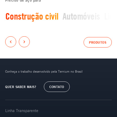
Preciso de aço para
Construção civil
Automóveis
Lin
PRODUTOS
Conheça o trabalho desenvolvido pela Ternium no Brasil
QUER SABER MAIS?
CONTATO
Linha Transparente