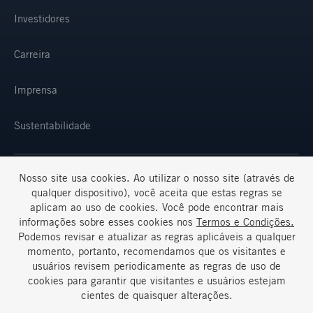
Investidores
Carreira
Imprensa
Sustentabilidade
Nosso site usa cookies. Ao utilizar o nosso site (através de
SELECIONE SUA REGIÃO E IDIOMA
qualquer dispositivo), você aceita que estas regras se
aplicam ao uso de cookies. Você pode encontrar mais
informações sobre esses cookies nos
Termos e Condições.
Podemos revisar e atualizar as regras aplicáveis a qualquer
momento, portanto, recomendamos que os visitantes e
usuários revisem periodicamente as regras de uso de
cookies para garantir que visitantes e usuários estejam
Termos e Condições
Perguntas Frequentes
cientes de quaisquer alterações.