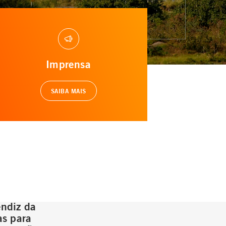
Imprensa
SAIBA MAIS
ndiz da
as para