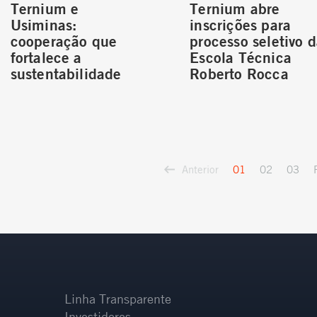
Ternium e
Ternium abre
Usiminas:
inscrições para
cooperação que
processo seletivo 
fortalece a
Escola Técnica
sustentabilidade
Roberto Rocca
Anterior
01
02
03
Linha Transparente
Investidores