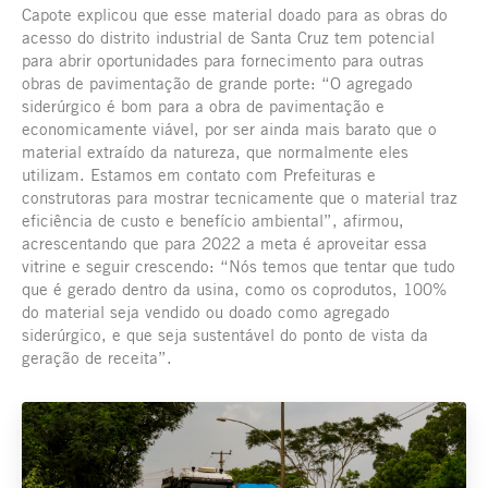
Capote explicou que esse material doado para as obras do
acesso do distrito industrial de Santa Cruz tem potencial
para abrir oportunidades para fornecimento para outras
obras de pavimentação de grande porte: “O agregado
siderúrgico é bom para a obra de pavimentação e
economicamente viável, por ser ainda mais barato que o
material extraído da natureza, que normalmente eles
utilizam. Estamos em contato com Prefeituras e
construtoras para mostrar tecnicamente que o material traz
eficiência de custo e benefício ambiental”, afirmou,
acrescentando que para 2022 a meta é aproveitar essa
vitrine e seguir crescendo: “Nós temos que tentar que tudo
que é gerado dentro da usina, como os coprodutos, 100%
do material seja vendido ou doado como agregado
siderúrgico, e que seja sustentável do ponto de vista da
geração de receita”.