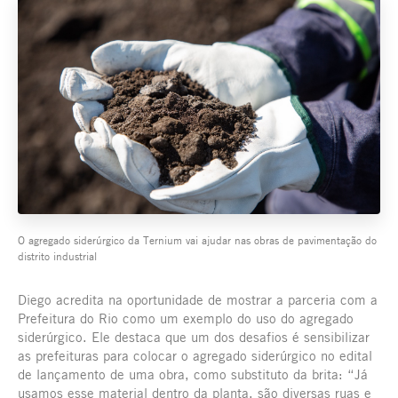
O agregado siderúrgico da Ternium vai ajudar nas obras de pavimentação do
distrito industrial
Diego acredita na oportunidade de mostrar a parceria com a
Prefeitura do Rio como um exemplo do uso do agregado
siderúrgico. Ele destaca que um dos desafios é sensibilizar
as prefeituras para colocar o agregado siderúrgico no edital
de lançamento de uma obra, como substituto da brita: “Já
usamos esse material dentro da planta, são diversas ruas e