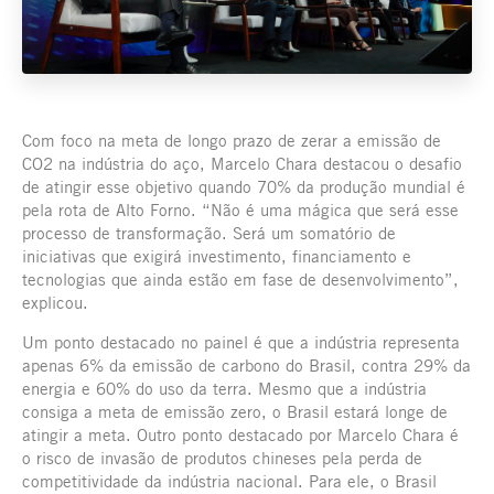
Com foco na meta de longo prazo de zerar a emissão de
CO2 na indústria do aço, Marcelo Chara destacou o desafio
de atingir esse objetivo quando 70% da produção mundial é
pela rota de Alto Forno. “Não é uma mágica que será esse
processo de transformação. Será um somatório de
iniciativas que exigirá investimento, financiamento e
tecnologias que ainda estão em fase de desenvolvimento”,
explicou.
Um ponto destacado no painel é que a indústria representa
apenas 6% da emissão de carbono do Brasil, contra 29% da
energia e 60% do uso da terra. Mesmo que a indústria
consiga a meta de emissão zero, o Brasil estará longe de
atingir a meta. Outro ponto destacado por Marcelo Chara é
o risco de invasão de produtos chineses pela perda de
competitividade da indústria nacional. Para ele, o Brasil