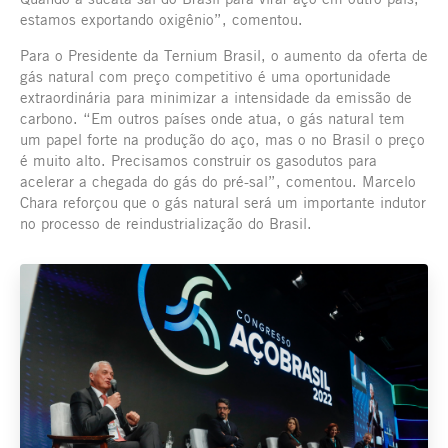
estamos exportando oxigênio”, comentou.
Para o Presidente da Ternium Brasil, o aumento da oferta de
gás natural com preço competitivo é uma oportunidade
extraordinária para minimizar a intensidade da emissão de
carbono. “Em outros países onde atua, o gás natural tem
um papel forte na produção do aço, mas o no Brasil o preço
é muito alto. Precisamos construir os gasodutos para
acelerar a chegada do gás do pré-sal”, comentou. Marcelo
Chara reforçou que o gás natural será um importante indutor
no processo de reindustrialização do Brasil.