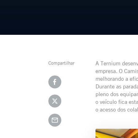
A Ternium desenv
Compartilhar
empresa. O Camin
melhorando a efic
Durante as parad
pleno dos equipam
o veículo fica es
o acesso dos cola