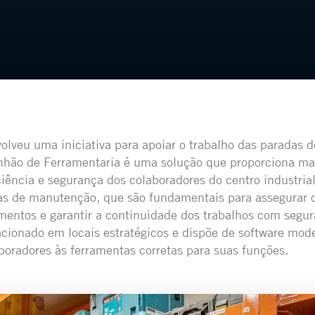
olveu uma iniciativa para apoiar o trabalho das paradas
hão de Ferramentaria é uma solução que proporciona ma
iência e segurança dos colaboradores do centro industria
as de manutenção, que são fundamentais para assegurar 
entos e garantir a continuidade dos trabalhos com segur
tacionado em locais estratégicos e dispõe de software mode
boradores às ferramentas corretas para suas funções.