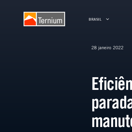
BRASIL
28 janeiro 2022
Eficiê
parada
manut