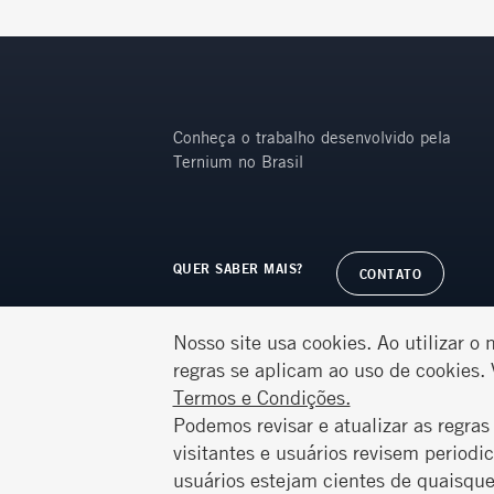
Conheça o trabalho desenvolvido pela
Ternium no Brasil
QUER SABER MAIS?
CONTATO
Nosso site usa cookies. Ao utilizar o 
regras se aplicam ao uso de cookies.
Termos e Condições.
Podemos revisar e atualizar as regr
visitantes e usuários revisem periodi
usuários estejam cientes de quaisque