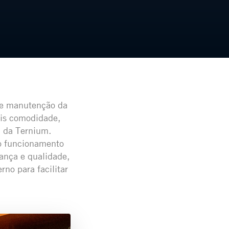
 de manutenção da
is comodidade,
l da Ternium.
o funcionamento
ança e qualidade,
rno para facilitar