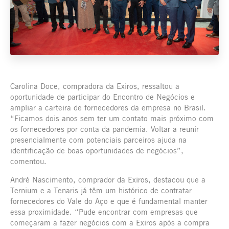
Carolina Doce, compradora da Exiros, ressaltou a
oportunidade de participar do Encontro de Negócios e
ampliar a carteira de fornecedores da empresa no Brasil.
“Ficamos dois anos sem ter um contato mais próximo com
os fornecedores por conta da pandemia. Voltar a reunir
presencialmente com potenciais parceiros ajuda na
identificação de boas oportunidades de negócios”,
comentou.
André Nascimento, comprador da Exiros, destacou que a
Ternium e a Tenaris já têm um histórico de contratar
fornecedores do Vale do Aço e que é fundamental manter
essa proximidade. “Pude encontrar com empresas que
começaram a fazer negócios com a Exiros após a compra