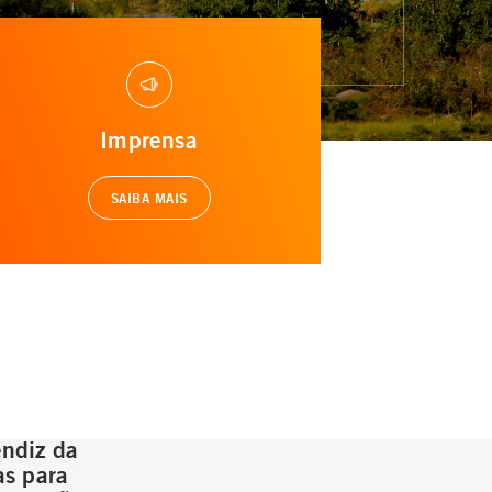
Imprensa
SAIBA MAIS
ndiz da
as para