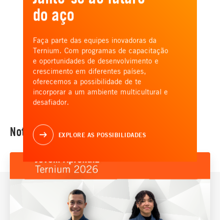
do aço
Faça parte das equipes inovadoras da
Ternium. Com programas de capacitação
e oportunidades de desenvolvimento e
crescimento em diferentes países,
oferecemos a possibilidade de te
incorporar a um ambiente multicultural e
desafiador.
Notícias
EXPLORE AS POSSIBILIDADES