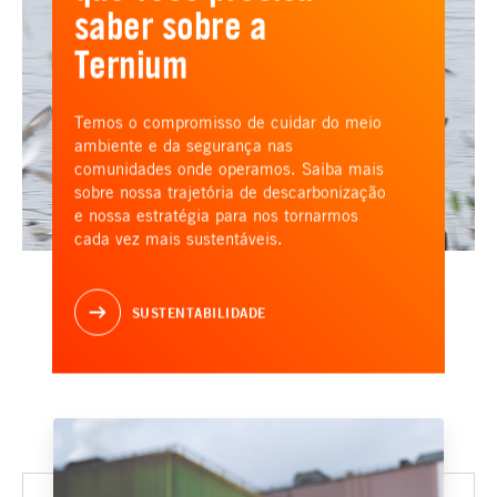
saber sobre a
Ternium
Temos o compromisso de cuidar do meio
ambiente e da segurança nas
comunidades onde operamos. Saiba mais
sobre nossa trajetória de descarbonização
e nossa estratégia para nos tornarmos
cada vez mais sustentáveis.
SUSTENTABILIDADE