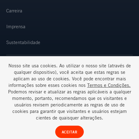
Carreira
Imprensa
Sustentabilidade
Nosso site usa cookies. Ao utilizar o nosso site (através de
SELECIONE SUA REGIÃO E IDIOMA
qualquer dispositivo), você aceita que estas regras se
aplicam ao uso de cookies. Você pode encontrar mais
informações sobre esses cookies nos
Termos e Condições.
Podemos revisar e atualizar as regras aplicáveis a qualquer
momento, portanto, recomendamos que os visitantes e
usuários revisem periodicamente as regras de uso de
cookies para garantir que visitantes e usuários estejam
Termos e Condições
Perguntas Frequentes
cientes de quaisquer alterações.
© Ternium 2026
ACEITAR